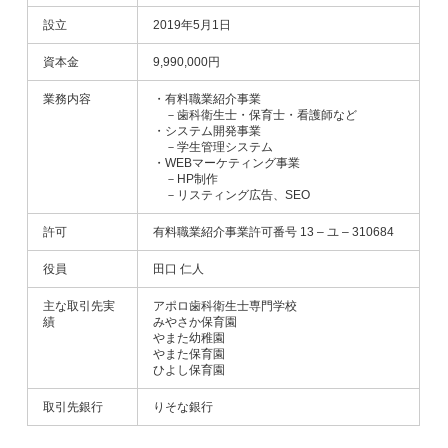
設立
2019年5月1日
資本金
9,990,000円
業務内容
・有料職業紹介事業
－歯科衛生士・保育士・看護師など
・システム開発事業
－学生管理システム
・WEBマーケティング事業
－HP制作
－リスティング広告、SEO
許可
有料職業紹介事業許可番号 13 – ユ – 310684
役員
田口 仁人
主な取引先実
アポロ歯科衛生士専門学校
績
みやさか保育園
やまた幼稚園
やまた保育園
ひよし保育園
取引先銀行
りそな銀行